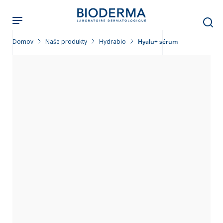
Skočiť
na
hlavný
obsah
Domov
Naše produkty
Hydrabio
Hyalu+ sérum
leť