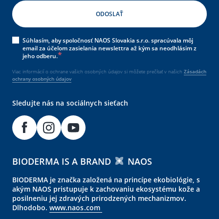
Súhlasím, aby spoločnosť NAOS Slovakia s.r.o. spracúvala môj
email za účelom zasielania newslettra až kým sa neodhlásim z
jeho odberu.
Viac informácií o ochrane vašich osobných údajov si môžete prečítať v našich
Zásadách
ochrany osobných údajov
Sledujte nás na sociálnych sieťach
BIODERMA IS A BRAND
NAOS
BIODERMA je značka založená na princípe ekobiológie, s
akým NAOS pristupuje k zachovaniu ekosystému kože a
posilneniu jej zdravých prirodzených mechanizmov.
Dlhodobo.
www.naos.com