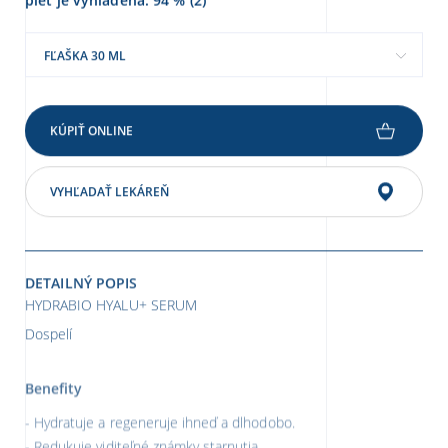
FĽAŠKA 30 ML
KÚPIŤ ONLINE
VYHĽADAŤ LEKÁREŇ
DETAILNÝ POPIS
HYDRABIO HYALU+ SERUM
Dospelí
Benefity
Hydratuje a regeneruje ihneď a dlhodobo.
Redukuje viditeľné známky starnutia.