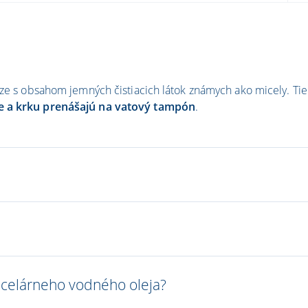
áze s obsahom jemných čistiacich látok známych ako micely. Tie 
re a krku prenášajú na vatový tampón
.
icelárneho vodného oleja?