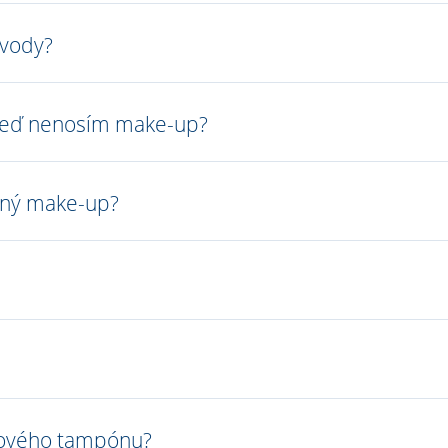
 vody?
 keď nenosím make-up?
lný make-up?
tového tampónu?