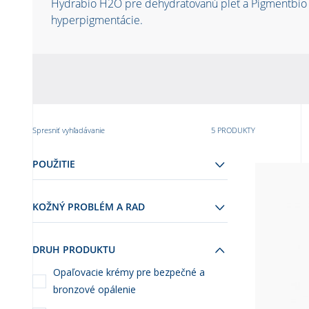
Hydrabio H2O pre dehydratovanú pleť a Pigmentbio
hyperpigmentácie.
Spresniť vyhľadávanie
5 PRODUKTY
POUŽITIE
KOŽNÝ PROBLÉM A RAD
DRUH PRODUKTU
Opaľovacie krémy pre bezpečné a
bronzové opálenie