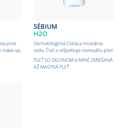
SÉBIUM
H2O
da proti
Dermatologická čistiaca micelárna
je make-up,
voda. Čistí a rešpektuje rovnováhu pleti
PLEŤ SO SKLONOM K AKNÉ
ZMIEŠANÁ
AŽ MASTNÁ PLEŤ