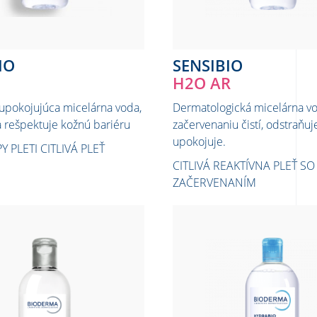
IO
SENSIBIO
H2O AR
 upokojujúca micelárna voda,
Dermatologická micelárna vo
 a rešpektuje kožnú bariéru
začervenaniu čistí, odstraňu
upokojuje.
Y PLETI
CITLIVÁ PLEŤ
CITLIVÁ REAKTÍVNA PLEŤ SO
ZAČERVENANÍM