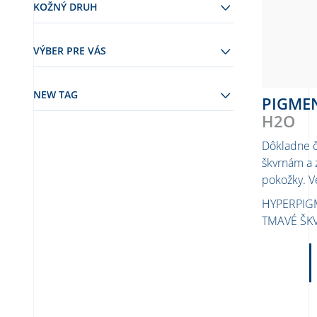
KOŽNÝ DRUH
VÝBER PRE VÁS
NEW TAG
PIGME
H2O
Dôkladne či
škvrnám a 
pokožky. V
HYPERPIG
TMAVÉ ŠK