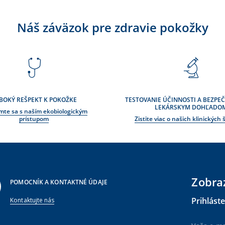
Náš záväzok pre zdravie pokožky
BOKÝ REŠPEKT K POKOŽKE
TESTOVANIE ÚČINNOSTI A BEZPE
LEKÁRSKYM DOHĽADO
te sa s naším ekobiologickým
prístupom
Zistite viac o našich klinických
Zobra
POMOCNÍK A KONTAKTNÉ ÚDAJE
Prihlást
Kontaktujte nás