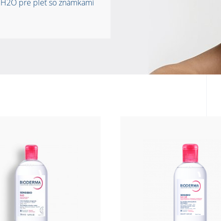
 H2O pre pleť so známkami