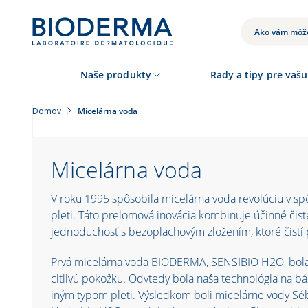
Skočiť
na
hlavný
VYHĽADÁVANIE
obsah
Naše produkty
Rady a tipy pre vašu
Domov
Micelárna voda
Micelárna voda
V roku 1995 spôsobila micelárna voda revolúciu v spô
pleti. Táto prelomová inovácia kombinuje účinné čiste
jednoduchosť s bezoplachovým zložením, ktoré čistí 
Prvá micelárna voda BIODERMA, SENSIBIO H2O, bola 
citlivú pokožku. Odvtedy bola naša technológia na b
iným typom pleti. Výsledkom boli micelárne vody S