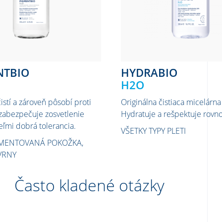
NTBIO
HYDRABIO
H2O
stí a zároveň pôsobí proti
Originálna čistiaca micelárna
zabezpečuje zosvetlenie
Hydratuje a rešpektuje rovno
eľmi dobrá tolerancia.
VŠETKY TYPY PLETI
MENTOVANÁ POKOŽKA,
VRNY
Často kladené otázky