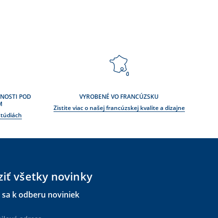
ČNOSTI POD
VYROBENÉ VO FRANCÚZSKU
M
Zistite viac o našej francúzskej kvalite a dizajne
 štúdiách
ziť všetky novinky
e sa k odberu noviniek