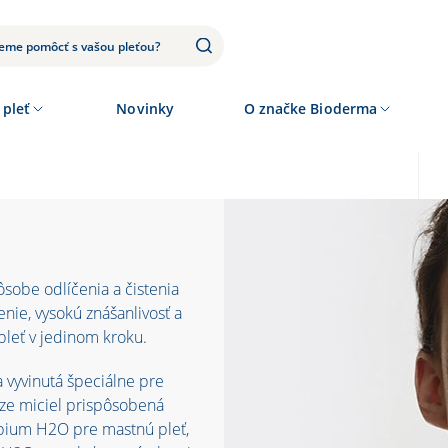
 pleť
Novinky
O značke Bioderma
sobe odlíčenia a čistenia
nie, vysokú znášanlivosť a
pleť v jedinom kroku.
vyvinutá špeciálne pre
áze miciel prispôsobená
ébium H2O pre mastnú pleť,