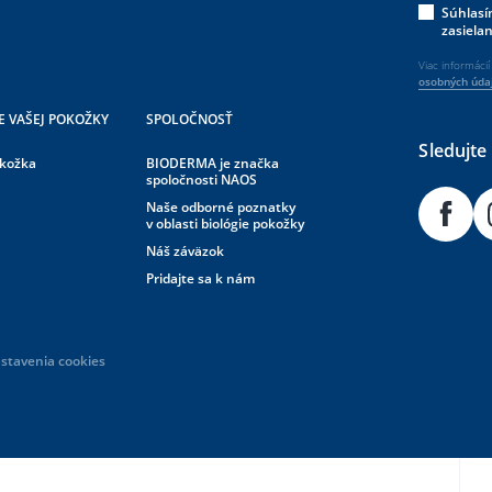
Súhlasí
zasiela
Viac informáci
osobných úda
E VAŠEJ POKOŽKY
SPOLOČNOSŤ
Sledujte
okožka
BIODERMA je značka
spoločnosti NAOS
Naše odborné poznatky
v oblasti biológie pokožky
Náš záväzok
Pridajte sa k nám
stavenia cookies