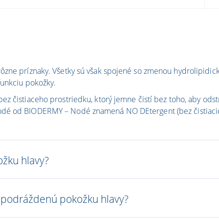
ôzne príznaky. Všetky sú však spojené so zmenou hydrolipidicke
funkciu pokožky.
z čistiaceho prostriedku, ktorý jemne čistí bez toho, aby odstr
odé od BIODERMY – Nodé znamená NO DEtergent (bez čistiacic
ožku hlavy?
, podráždenú pokožku hlavy?