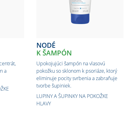
NODÉ
K ŠAMPÓN
centrát,
Upokojujúci šampón na vlasovú
n a
pokožku so sklonom k psoriáze, ktorý
eliminuje pocity svrbenia a zabraňuje
tvorbe šupiniek.
OŽKE
LUPINY A ŠUPINKY NA POKOŽKE
HLAVY