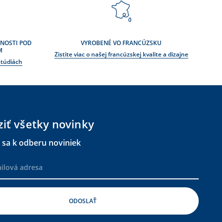
ČNOSTI POD
VYROBENÉ VO FRANCÚZSKU
M
Zistite viac o našej francúzskej kvalite a dizajne
 štúdiách
ziť všetky novinky
e sa k odberu noviniek