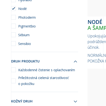
Nodé
Photoderm
NODÉ
Pigmentbio
A ŠAM
Sébium
Upokojujúc
podráždenú
Sensibio
účinok.
NORMÁLNE 
POKOŽKA 
DRUH PRODUKTU
Každodenné čistenie s oplachovaním
Príležitostná cielená starostlivosť
o pokožku
KOŽNÝ DRUH