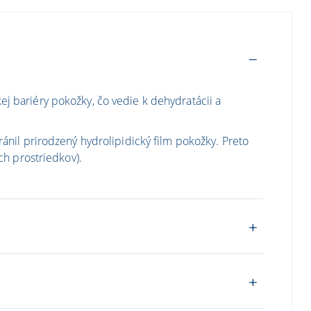
j bariéry pokožky, čo vedie k dehydratácii a
ánil prirodzený hydrolipidický film pokožky. Preto
h prostriedkov).