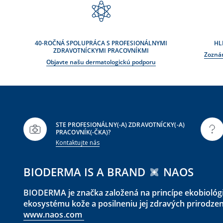
40-ROČNÁ SPOLUPRÁCA S PROFESIONÁLNYMI
HL
ZDRAVOTNÍCKYMI PRACOVNÍKMI
Zoznám
Objavte našu dermatologickú podporu
STE PROFESIONÁLNY(-A) ZDRAVOTNÍCKY(-A)
PRACOVNÍK(-ČKA)?
Kontaktujte nás
BIODERMA IS A BRAND
NAOS
BIODERMA je značka založená na princípe ekobiológ
ekosystému kože a posilneniu jej zdravých prirodz
www.naos.com