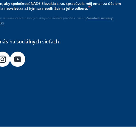
m, aby spoločnosť NAOS Slovakia s.r.o. spracúvala môj email za účelom
nia newslettra až kým sa neodhlásim z jeho odberu.
í o ochrane vašich osobných údajov si môžete prečítať v našich
Zásadách ochrany
jov
 nás na sociálnych sieťach