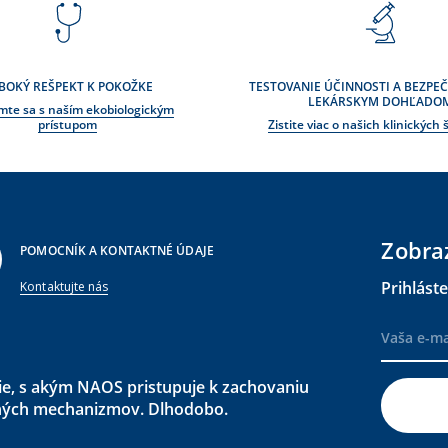
BOKÝ REŠPEKT K POKOŽKE
TESTOVANIE ÚČINNOSTI A BEZPE
LEKÁRSKYM DOHĽADO
te sa s naším ekobiologickým
prístupom
Zistite viac o našich klinických
Zobra
POMOCNÍK A KONTAKTNÉ ÚDAJE
Prihlást
Kontaktujte nás
ie, s akým NAOS pristupuje k zachovaniu
ených mechanizmov. Dlhodobo.