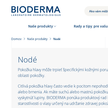
Skočiť
na
hlavný
VYHĽADÁVANIE
obsah
Naše produkty
Rady a tipy pre vašu
Domov
Naše produkty
Nodé
Nodé
Pokožka hlavy môže trpieť špecifickými kožnými poru
oblasti pokožky.
Citlivá pokožka hlavy často vedie k pocitom nepohodl
alebo brnenia. Ak máte suchú alebo mastnú pokožku 
vyskytnúť lupiny. BIODERMA ponúka produktový rad
starostlivosti o vlasy určený na udržanie zdravej poko