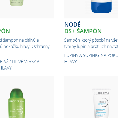
NODÉ
PÓN
DS+ ŠAMPÓN
i šampón na citlivú a
Šampón, ktorý pôsobí na všet
 pokožku hlavy. Ochranný
tvorby lupín a proti ich návra
LUPINY A ŠUPINKY NA POK
AŽ CITLIVÉ VLASY A
HLAVY
HLAVY