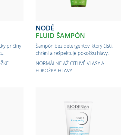
NODÉ
FLUID ŠAMPÓN
ky príčiny
Šampón bez detergentov, ktorý čistí,
tu.
chráni a rešpektuje pokožku hlavy.
OŽKE
NORMÁLNE AŽ CITLIVÉ VLASY A
POKOŽKA HLAVY