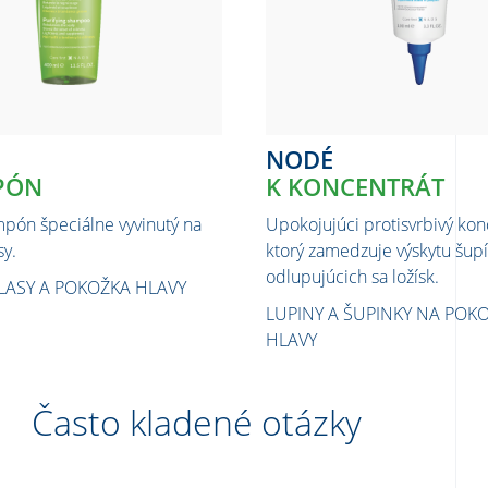
NODÉ
PÓN
K KONCENTRÁT
mpón špeciálne vyvinutý na
Upokojujúci protisvrbivý kon
sy.
ktorý zamedzuje výskytu šupí
odlupujúcich sa ložísk.
LASY A POKOŽKA HLAVY
LUPINY A ŠUPINKY NA POK
HLAVY
Často kladené otázky