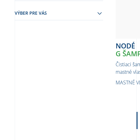
VÝBER PRE VÁS
NODÉ
G ŠAM
Čistiaci ša
mastné vla
MASTNÉ V