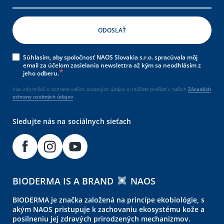
Súhlasím, aby spoločnosť NAOS Slovakia s.r.o. spracúvala môj
email za účelom zasielania newslettra až kým sa neodhlásim z
jeho odberu.
Viac informácií o ochrane vašich osobných údajov si môžete prečítať v našich
Zásadách
ochrany osobných údajov
Sledujte nás na sociálnych sieťach
BIODERMA IS A BRAND
NAOS
BIODERMA je značka založená na princípe ekobiológie, s
akým NAOS pristupuje k zachovaniu ekosystému kože a
posilneniu jej zdravých prirodzených mechanizmov.