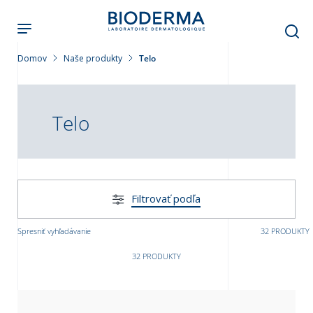
Skočiť
na
hlavný
obsah
Domov
Naše produkty
Telo
leť
Telo
Filtrovať podľa
Spresniť vyhľadávanie
32 PRODUKTY
32 PRODUKTY