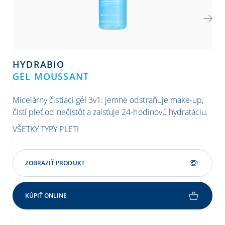
HYDRABIO
P
GEL MOUSSANT
AR
Micelárny čistiaci gél 3v1: jemne odstraňuje make-up,
Prv
čistí pleť od nečistôt a zaisťuje 24-hodinovú hydratáciu.
kto
tep
VŠETKY TYPY PLETI
*o
CIT
ZOBRAZIŤ PRODUKT
ZA
KÚPIŤ ONLINE