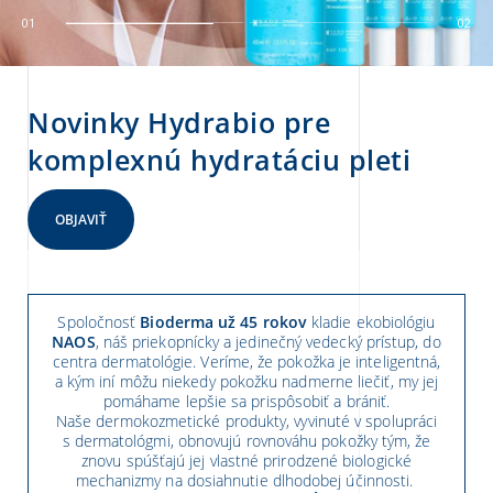
01
02
Novinky Hydrabio pre
komplexnú hydratáciu pleti
OBJAVIŤ
Spoločnosť
Bioderma už 45 rokov
kladie ekobiológiu
NAOS
, náš priekopnícky a jedinečný vedecký prístup, do
centra dermatológie. Veríme, že pokožka je inteligentná,
a kým iní môžu niekedy pokožku nadmerne liečiť, my jej
pomáhame lepšie sa prispôsobiť a brániť.
Naše dermokozmetické produkty, vyvinuté v spolupráci
s dermatológmi, obnovujú rovnováhu pokožky tým, že
znovu spúšťajú jej vlastné prirodzené biologické
mechanizmy na dosiahnutie dlhodobej účinnosti.