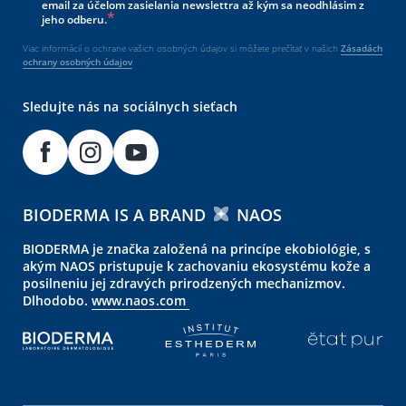
email za účelom zasielania newslettra až kým sa neodhlásim z
jeho odberu.
Viac informácií o ochrane vašich osobných údajov si môžete prečítať v našich
Zásadách
ochrany osobných údajov
Sledujte nás na sociálnych sieťach
BIODERMA IS A BRAND
NAOS
BIODERMA je značka založená na princípe ekobiológie, s
akým NAOS pristupuje k zachovaniu ekosystému kože a
posilneniu jej zdravých prirodzených mechanizmov.
Dlhodobo.
www.naos.com