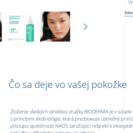
Vys
Zobra
Čo sa deje vo vašej pokožke
Zloženie všetkých výrobkov značky BIODERMA je v súlade
s princípmi ekobiológie, ktorá predstavuje ústredný princ
prístupu spoločnosti NAOS zaručujúci rešpekt k ekosyst