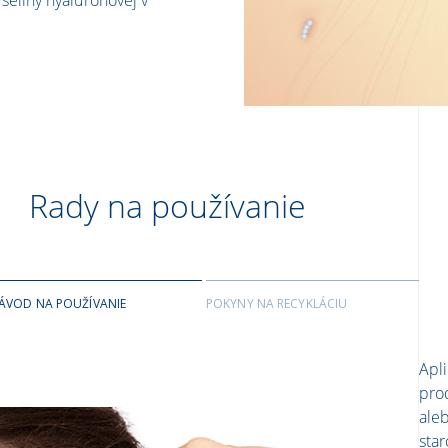
Rady na používanie
ÁVOD NA POUŽÍVANIE
POKYNY NA RECYKLÁCIU
Apli
pro
ale
star