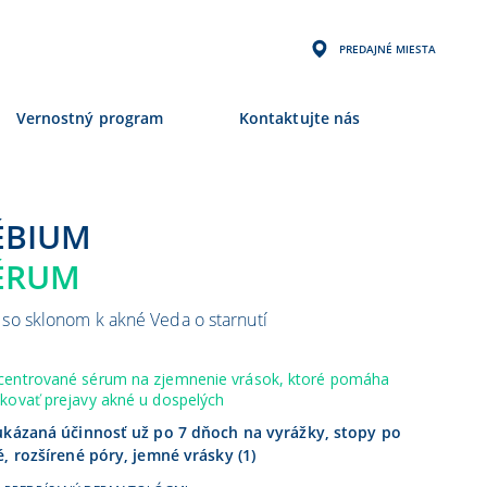
PREDAJNÉ MIESTA
Vernostný program
Kontaktujte nás
SÉBIUM
ÉRUM
ť so sklonom k akné
Veda o starnutí
centrované sérum na zjemnenie vrások, ktoré pomáha
kovať prejavy akné u dospelých
ukázaná účinnosť už po 7 dňoch na vyrážky, stopy po
, rozšírené póry, jemné vrásky (1)