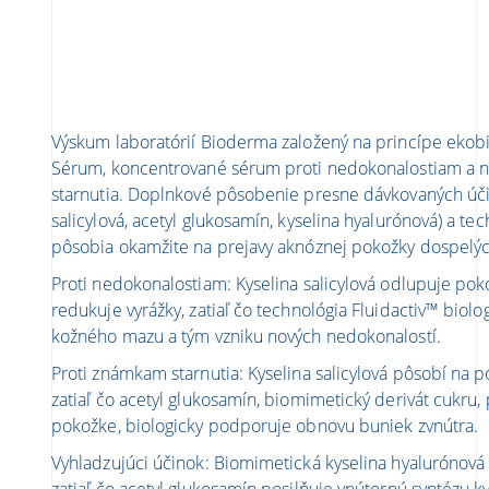
Výskum laboratórií Bioderma založený na princípe ekob
Sérum, koncentrované sérum proti nedokonalostiam a 
starnutia. Doplnkové pôsobenie presne dávkovaných účin
salicylová, acetyl glukosamín, kyselina hyalurónová) a t
pôsobia okamžite na prejavy aknóznej pokožky dospelý
Proti nedokonalostiam: Kyselina salicylová odlupuje po
redukuje vyrážky, zatiaľ čo technológia Fluidactiv™ biolo
kožného mazu a tým vzniku nových nedokonalostí.
Proti známkam starnutia: Kyselina salicylová pôsobí na 
zatiaľ čo acetyl glukosamín, biomimetický derivát cukru,
pokožke, biologicky podporuje obnovu buniek zvnútra.
Vyhladzujúci účinok: Biomimetická kyselina hyalurónová
zatiaľ čo acetyl glukosamín posilňuje vnútornú syntézu k