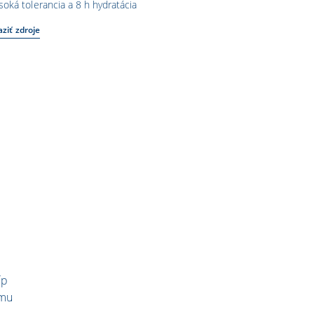
oká tolerancia a 8 h hydratácia
ziť zdroje
íp
ému