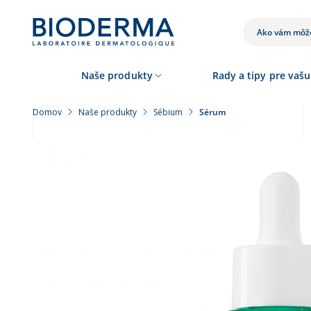
Skočiť
na
hlavný
VYHĽADÁVANIE
obsah
Naše produkty
Rady a tipy pre vašu
Domov
Naše produkty
Sébium
Sérum