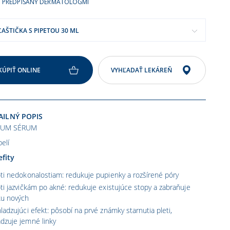
PREDPÍSANÝ DERMATOLÓGMI
ĽAŠTIČKA S PIPETOU 30 ML
KÚPIŤ ONLINE
VYHĽADAŤ LEKÁREŇ
AILNÝ POPIS
IUM SÉRUM
elí
fity
ti nedokonalostiam: redukuje pupienky a rozšírené póry
ti jazvičkám po akné: redukuje existujúce stopy a zabraňuje
ku nových
ladzujúci efekt: pôsobí na prvé známky starnutia pleti,
adzuje jemné linky