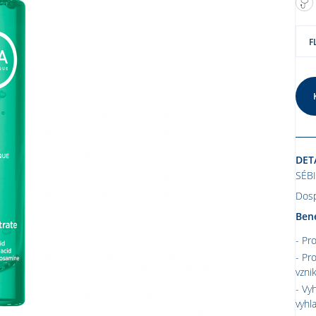
F
DET
SÉB
Dosp
Bene
Pro
Pro
vzni
Vyh
vyhl