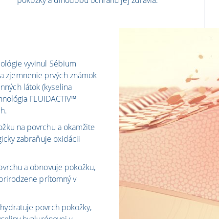
pokožky a dlhodobú ochranu jej zdravia.
iológie vyvinul Sébium
na zjemnenie prvých známok
ných látok (kyselina
echnológia FLUIDACTIV™
ch.
kožku na povrchu a okamžite
gicky zabraňuje oxidácii
povrchu a obnovuje pokožku,
 prirodzene prítomný v
 hydratuje povrch pokožky,
yseliny hyalurónovej v