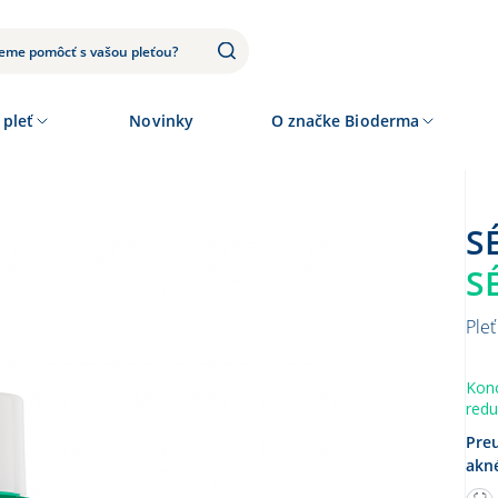
 pleť
Novinky
O značke Bioderma
S
Ple
Kon
redu
Pre
akné