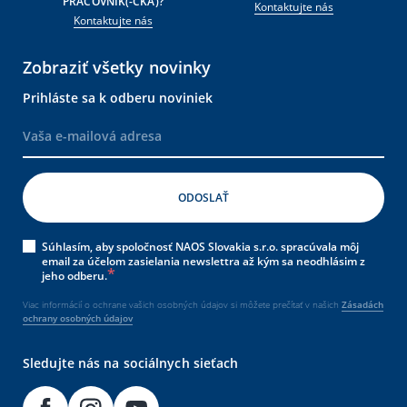
PRACOVNÍK(-ČKA)?
Kontaktujte nás
Kontaktujte nás
Zobraziť všetky novinky
Prihláste sa k odberu noviniek
Súhlasím, aby spoločnosť NAOS Slovakia s.r.o. spracúvala môj
email za účelom zasielania newslettra až kým sa neodhlásim z
jeho odberu.
Viac informácií o ochrane vašich osobných údajov si môžete prečítať v našich
Zásadách
ochrany osobných údajov
Sledujte nás na sociálnych sieťach