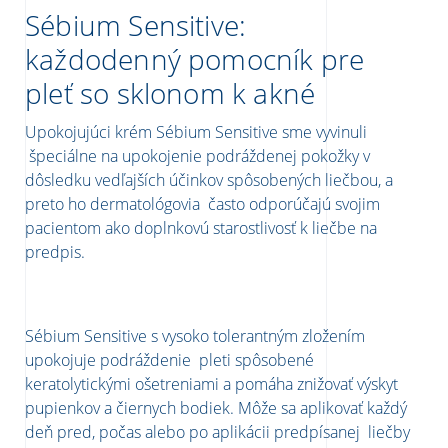
Sébium Sensitive:
každodenný pomocník pre
pleť so sklonom k akné
Upokojujúci krém Sébium Sensitive sme vyvinuli
špeciálne na upokojenie podráždenej pokožky v
dôsledku vedľajších účinkov spôsobených liečbou, a
preto ho dermatológovia často odporúčajú svojim
pacientom ako doplnkovú starostlivosť k liečbe na
predpis.
Sébium Sensitive s vysoko tolerantným zložením
upokojuje podráždenie pleti spôsobené
keratolytickými ošetreniami a pomáha znižovať výskyt
pupienkov a čiernych bodiek. Môže sa aplikovať každý
deň pred, počas alebo po aplikácii predpísanej liečby