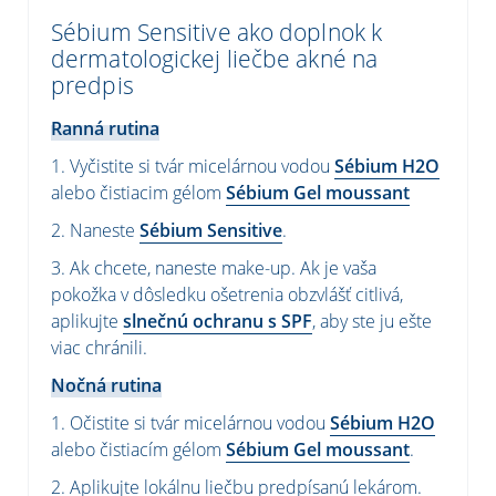
Sébium Sensitive ako doplnok k
dermatologickej liečbe akné na
predpis
Ranná rutina
1. Vyčistite si tvár micelárnou vodou
Sébium H2O
alebo čistiacim gélom
Sébium Gel moussant
2. Naneste
Sébium Sensitive
.
3. Ak chcete, naneste make-up. Ak je vaša
pokožka v dôsledku ošetrenia obzvlášť citlivá,
aplikujte
slnečnú ochranu s SPF
,
aby ste ju ešte
viac chránili.
Nočná rutina
1. Očistite si tvár micelárnou vodou
Sébium H2O
alebo čistiacím gélom
Sébium Gel moussant
.
2. Aplikujte lokálnu liečbu predpísanú lekárom.