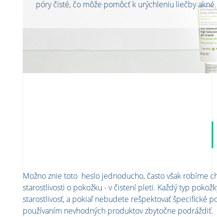
póry čisté, čo môže pomôcť k urýchleniu liečby akné
Možno znie toto heslo jednoducho, často však robíme c
starostlivosti o pokožku - v čistení pleti. Každý typ pokož
starostlivosť, a pokiaľ nebudete rešpektovať špecifické po
používaním nevhodných produktov zbytočne podráždiť.