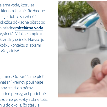
celárna voda, ktorú sa
sklonom k ​​akné. Rozhodne
e. Je dobré sa vyhnúť aj
okožku dôkladne očistiť od
o zvládne
micelárna voda
 vyvinutá. Vďaka komplexu
teriálny účinok. Navyše ju
okožku kontaktu s látkami
vždy citlivé.
le jemne. Odporúčame pleť
nanášaní krémov používajte
 aby ste si do pórov
ú vhodné pemzy, ani podobné
denie pokožky s akné totiž
iu do okolia, čo sťažuje