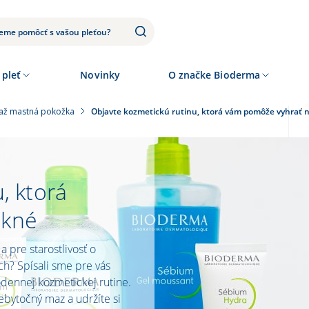
 pleť
Novinky
O značke Bioderma
až mastná pokožka
Objavte kozmetickú rutinu, ktorá vám pomôže vyhrať 
, ktorá
akné
 pre starostlivosť o
ch? Spísali sme pre vás
dennej kozmetickej rutine.
ebytočný maz a udržíte si