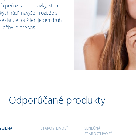
ľa peňazí za prípravky, ktoré
ch rád" navyše hrozí, že si
eexistuje totiž len jeden druh
liečby je pre vás
Odporúčané produkty
YGIENA
STAROSTLIVOSŤ
SLNEČNÁ
STAROSTLIVOSŤ