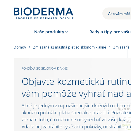
Skočiť
na
hlavný
VYHĽADÁVANIE
obsah
Naše produkty
Rady a tipy pre vašu
Domov
Zmiešaná až mastná pleť so sklonom k ​​akné
Zmiešaná 
POKOŽKA SO SKLONOM K AKNÉ
Objavte kozmetickú rutinu
vám pomôže vyhrať nad 
Akné je jedným z najrozšírenejších kožných ochorení a
aknóznu pokožku platia špeciálne pravidlá. Poznáte i
zoznam toho, čo rozhodne nevynechať vo vašej každo
Vďaka nej zabránite vysúšaniu pokožky, odstránite pr