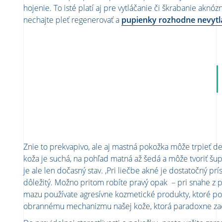
hojenie. To isté platí aj pre vytláčanie či škrabanie aknó
nechajte pleť regenerovať a
pupienky rozhodne nevytl
Znie to prekvapivo, ale aj mastná pokožka môže trpieť 
koža je suchá, na pohľad matná až šedá a môže tvoriť šu
je ale len dočasný stav. ,Pri liečbe akné je dostatočný pr
dôležitý. Možno pritom robíte pravý opak – pri snahe z p
mazu používate agresívne kozmetické produkty, ktoré po
obrannému mechanizmu našej kože, ktorá paradoxne za