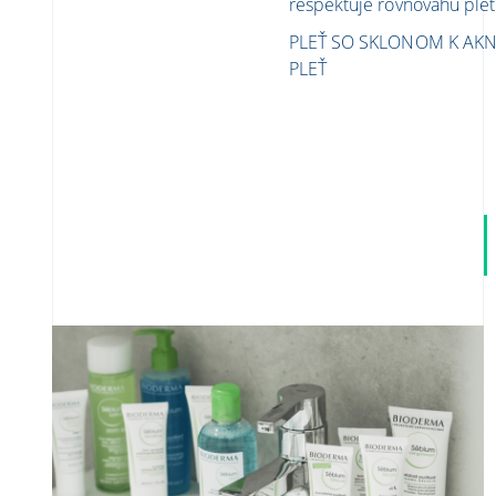
rešpektuje rovnováhu plet
PLEŤ SO SKLONOM K AK
PLEŤ