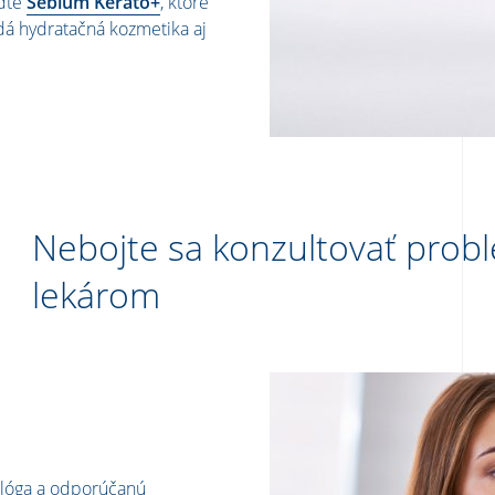
aďte
Sébium Kerato+
, ktoré
dá hydratačná kozmetika aj
Nebojte sa konzultovať prob
lekárom
tológa a odporúčanú