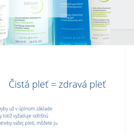
.
Čistá pleť = zdravá pleť
hyby už v úplnom základe
ky totiž vyžaduje odlišnú
treby vašej pleti, môžete ju