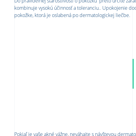
Do pravidelnej starostlivosti o pokožku preto určite zar
kombinuje vysokú účinnosť a toleranciu.. Upokojenie do
pokožke, ktorá je oslabená po dermatologickej liečbe.
Pokiaľ je vaše akné vážne, neváhajte s návštevou derma