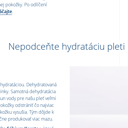
znej pokožky. Po odlíčení
áčajte
.
Nepodceňte hydratáciu pleti
dehydratáciou. Dehydratovaná
pinky. Samotná dehydratácia
ísun vody pre našu pleť veľmi
okožky odstrániť čo najviac
kožku vysušia. Tým dôjde k
čne produkovať viac mazu.