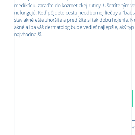
medikáciu zaraďte do kozmetickej rutiny. Ušetríte tým ve
nefungujú. Keď pôjdete cestu neodbornej liečby a "babský
stav akné ešte zhoršíte a predĺžite si tak dobu hojenia. N
akné a iba váš dermatológ bude vedieť najlepšie, aký typ 
najvhodnejší.
H