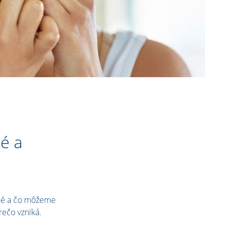
é a
kné a čo môžeme
prečo vzniká.