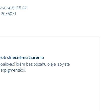
ov vo veku 18-42
č. 20E5071.
oti slnečnému žiareniu
opaľovací krém bez obsahu oleja, aby ste
perpigmentácii.