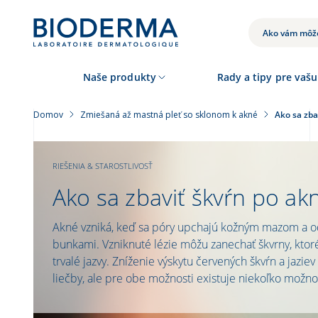
Skočiť
na
hlavný
VYHĽADÁVANIE
obsah
Naše produkty
Rady a tipy pre vašu
Domov
Zmiešaná až mastná pleť so sklonom k ​​akné
Ako sa zba
RIEŠENIA & STAROSTLIVOSŤ
Ako sa zbaviť škvŕn po ak
Akné vzniká, keď sa póry upchajú kožným mazom a 
bunkami. Vzniknuté lézie môžu zanechať škvrny, ktor
trvalé jazvy. Zníženie výskytu červených škvŕn a jaziev
liečby, ale pre obe možnosti existuje niekoľko možno