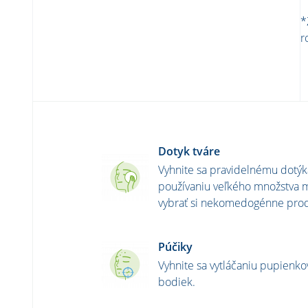
*
r
Dotyk tváre
Vyhnite sa pravidelnému dotýk
používaniu veľkého množstva m
vybrať si nekomedogénne prod
Púčiky
Vyhnite sa vytláčaniu pupienkov
bodiek.