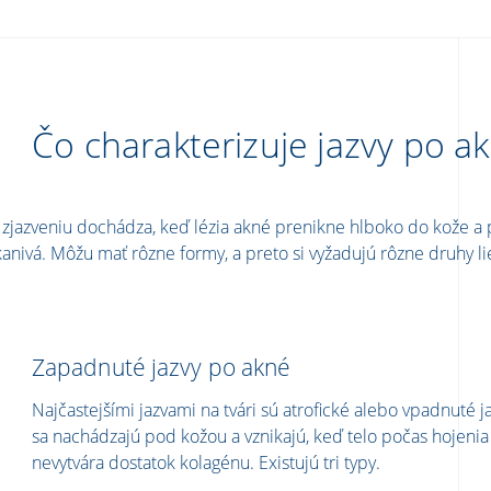
Čo charakterizuje jazvy po a
 zjazveniu dochádza, keď lézia akné prenikne hlboko do kože a 
kanivá. Môžu mať rôzne formy, a preto si vyžadujú rôzne druhy l
Zapadnuté jazvy po akné
Najčastejšími jazvami na tvári sú atrofické alebo vpadnuté ja
sa nachádzajú pod kožou a vznikajú, keď telo počas hojenia
nevytvára dostatok kolagénu. Existujú tri typy.