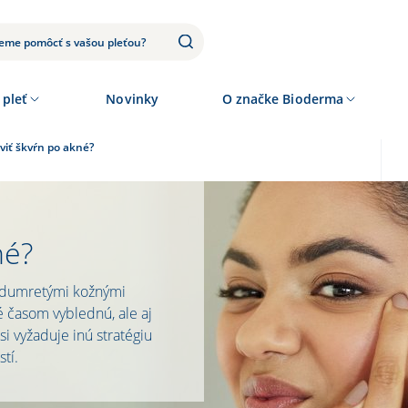
 pleť
Novinky
O značke Bioderma
viť škvŕn po akné?
né?
odumretými kožnými
é časom vyblednú, ale aj
 si vyžaduje inú stratégiu
stí.