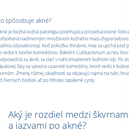
o spôsobuje akné?
kné je bežná kožná patológia postihujúca pilosebaceózne folikul
pôsobená nadmerným množstvom kožného mazu (hyperseborea)
valitou (dysseborea). Keď pokožka zhrubne, maz sa upchá pod 
o vedie k tvorbe komedónov. Baktérii Cutibacterium acnes, ktor
odpovedná za akné, sa darí v nahromadenom kožnom loji. Po do
ápalovej fázy sa vytvoria uzavreté komedóny, ktoré vedú k bole
kvrnám. Zmeny rôznej závažnosti sa objavujú najmä na tvári, hru
d čiernych bodiek až po hlboko zapálené cysty.
Aký je rozdiel medzi škvrnam
a jazvami po akné?