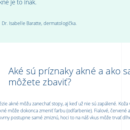
kné je to inak.
Dr. Isabelle Baratte, dermatologička.
Aké sú príznaky akné a ako s
môžete zbaviť?
ézie akné môžu zanechať stopy, aj keď už nie sú zapálené. Koža v 
kné môže dokonca zmeniť farbu (odfarbenie). Fialové, červené
kvrny postupne samé zmiznú, hoci to na náš vkus môže trvať dlh