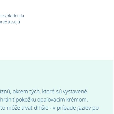
ces blednutia
predstavujú
iznú, okrem tých, ktoré sú vystavené
é chrániť pokožku opaľovacím krémom.
o môže trvať dlhšie - v prípade jaziev po