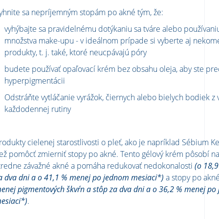
yhnite sa nepríjemným stopám po akné tým, že:
vyhýbajte sa pravidelnému dotýkaniu sa tváre alebo používani
množstva make-upu - v ideálnom prípade si vyberte aj neko
produkty, t. j. také, ktoré neucpávajú póry
budete používať opaľovací krém bez obsahu oleja, aby ste pred
hyperpigmentácii
Odstráňte vytláčanie vyrážok, čiernych alebo bielych bodiek z 
každodennej rutiny
rodukty cielenej starostlivosti o pleť, ako je napríklad Sébium 
iež pomôcť zmierniť stopy po akné. Tento gélový krém pôsobí n
tredne závažné akné a pomáha redukovať nedokonalosti
(o 18,
a dva dni a o 41,1 % menej po jednom mesiaci*)
a stopy po akn
enej pigmentových škvŕn a stôp za dva dni a o 36,2 % menej po
esiaci*)
.