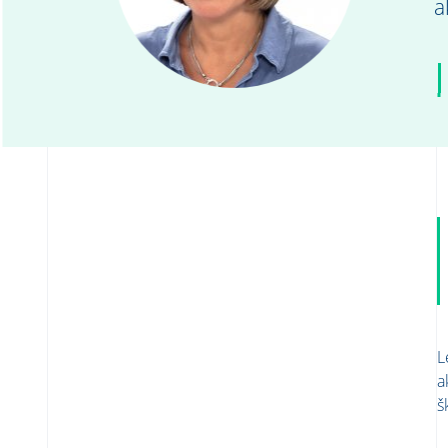
a
L
a
š