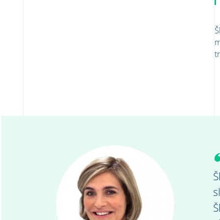
Š
m
t
Š
s
Š