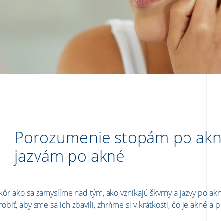
Porozumenie stopám po akn
jazvám po akné
kôr ako sa zamyslíme nad tým, ako vznikajú škvrny a jazvy po a
robiť, aby sme sa ich zbavili, zhrňme si v krátkosti, čo je akné a 