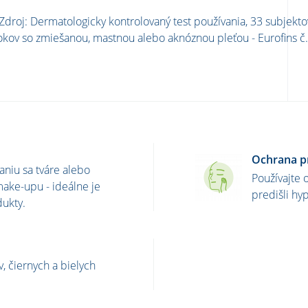
Zdroj: Dermatologicky kontrolovaný test používania, 33 subjekt
okov so zmiešanou, mastnou alebo aknóznou pleťou - Eurofins 
Ochrana pr
aniu sa tváre alebo
Používajte 
ake-upu - ideálne je
predišli hy
ukty.
, čiernych a bielych