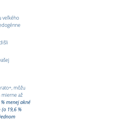
u veľkého
medogénne
išli
vašej
Kerato+, môžu
a mierne až
9 % menej akné
é
(o 19,6 %
 jednom