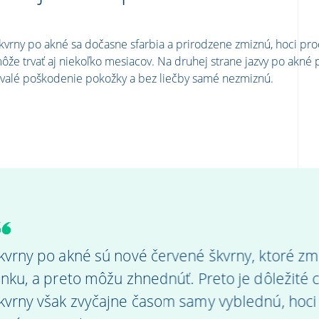
kvrny po akné sa dočasne sfarbia a prirodzene zmiznú, hoci pro
ôže trvať aj niekoľko mesiacov. Na druhej strane jazvy po akné 
rvalé poškodenie pokožky a bez liečby samé nezmiznú.
kvrny po akné sú nové červené škvrny, ktoré zm
lnku, a preto môžu zhnednúť. Preto je dôležit
kvrny však zvyčajne časom samy vyblednú, hoci t