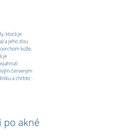
y, ktorá je
 a jeho zlou
povrchom kože,
á je
siahnutí
stivým červeným
dníku a chrbte -
i po akné