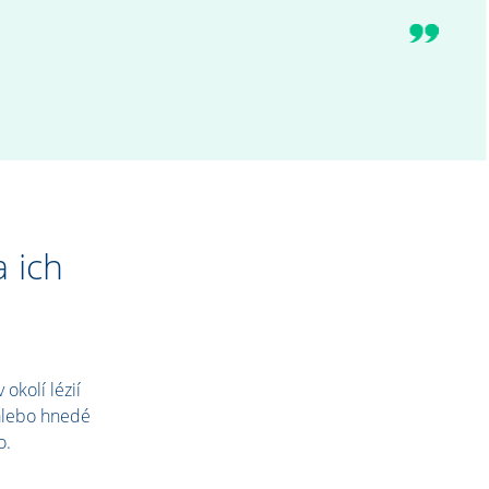
a ich
okolí lézií
 alebo hnedé
o.