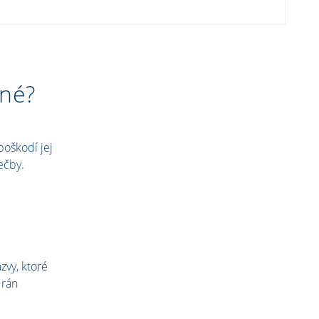
kné?
poškodí jej
iečby.
zvy, ktoré
 rán