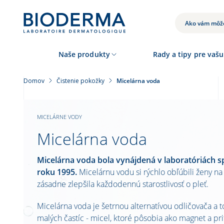
Skočiť
na
hlavný
VYHĽADÁVANIE
obsah
Naše produkty
Rady a tipy pre vašu
Domov
Čistenie pokožky
Micelárna voda
MICELÁRNE VODY
Micelárna voda
Micelárna voda bola vynájdená v laboratóriách s
roku 1995.
Micelárnu vodu si rýchlo obľúbili ženy na
zásadne zlepšila každodennú starostlivosť o pleť.
Micelárna voda je šetrnou alternatívou odličovača a t
malých častíc - micel, ktoré pôsobia ako magnet a pri