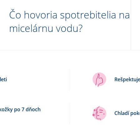
Čo hovoria spotrebitelia na
micelárnu vodu?
eti
Rešpektuj
okožky po 7 dňoch
Chladí pok