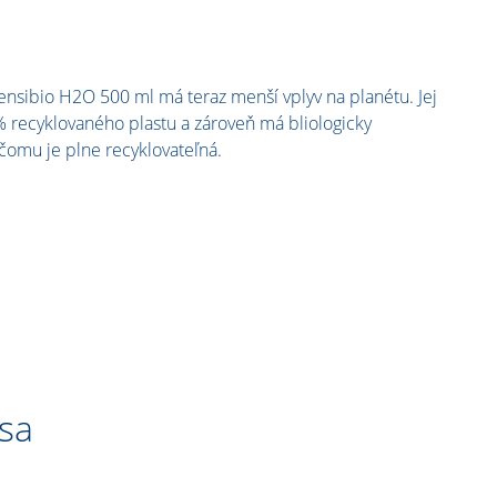
ensibio H2O 500 ml má teraz menší vplyv na planétu. Jej
 % recyklovaného plastu a zároveň má bliologicky
čomu je plne recyklovateľná.
 sa