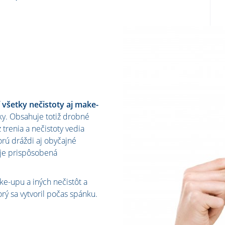
všetky nečistoty aj make-
y. Obsahuje totiž drobné
 trenia a nečistoty vedia
orú dráždi aj obyčajné
 je prispôsobená
e-upu a iných nečistôt a
rý sa vytvoril počas spánku.