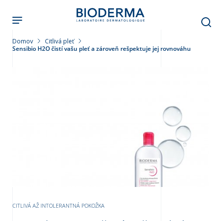
Skočiť
na
hlavný
obsah
Domov
Citlivá pleť
Sensibio H2O čistí vašu pleť a zároveň rešpektuje jej rovnováhu
leť
CITLIVÁ AŽ INTOLERANTNÁ POKOŽKA