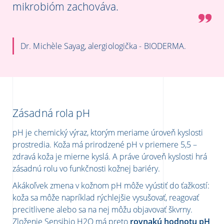
mikrobióm zachováva.
Dr. Michèle Sayag, alergiologička - BIODERMA.
Zásadná rola pH
pH je chemický výraz, ktorým meriame úroveň kyslosti
prostredia. Koža má prirodzené pH v priemere 5,5 –
zdravá koža je mierne kyslá. A práve úroveň kyslosti hrá
zásadnú rolu vo funkčnosti kožnej bariéry.
Akákoľvek zmena v kožnom pH môže vyústiť do ťažkostí:
koža sa môže napríklad rýchlejšie vysušovať, reagovať
precitlivene alebo sa na nej môžu objavovať škvrny.
Zloženie Sensibio H2O má preto
rovnakú hodnotu pH