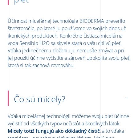
Účinnosť micelárnej technológie BIODERMA preverilo
štvrťstoročie, po ktoré ju používame vo svojich dnes už
ikonických produktoch. Konkrétne čistiaca micelárna
voda Sensibio H2O sa skvele stará o vašu citlivú pleť.
Vďaka jedinečnému zloženiu ju nemusíte zmývať a pri
jej použití účinne vyčistíte a zároveň upokojíte svoju pleť,
ktorá si tak zachová rovnováhu.
Čo sú micely?
Vďaka micelárnej technológii môžeme svoju pleť účinne
vyčistiť od všetkých typov nečistôt a škodlivých látok.
Micely totiž fungujú ako dôkladný čistič
, a to vďaka