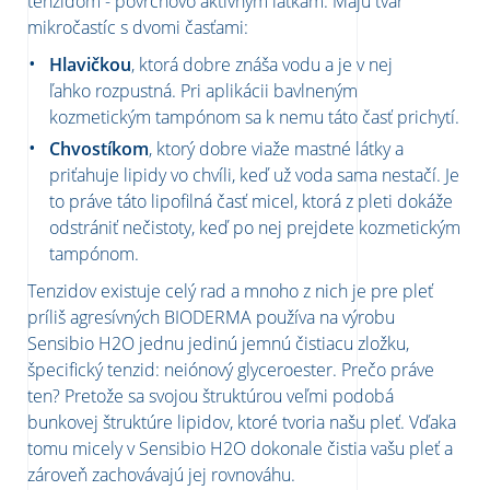
tenzidom - povrchovo aktívnym látkam. Majú tvar
mikročastíc s dvomi časťami:
Hlavičkou
, ktorá dobre znáša vodu a je v nej
ľahko
r
ozpustná. Pri aplikácii bavlneným
kozmetickým tampónom sa k nemu táto časť prichytí.
Chvostíkom
, ktorý dobre viaže mastné látky a
priťahuje lipidy vo chvíli, keď už voda sama nestačí. Je
to práve táto lipofilná časť micel, ktorá z pleti dokáže
odstrániť nečistoty, keď po nej prejdete kozmetickým
tampónom.
Tenzidov existuje celý rad a mnoho z nich je pre pleť
príliš agresívných BIODERMA používa na výrobu
Sensibio H2O jednu jedinú jemnú čistiacu zložku,
špecifický tenzid: neiónový glyceroester. Prečo práve
ten? Pretože sa svojou štruktúrou veľmi podobá
bunkovej štruktúre lipidov, ktoré tvoria našu pleť. Vďaka
tomu micely v Sensibio H2O dokonale čistia vašu pleť a
zároveň zachovávajú jej rovnováhu.