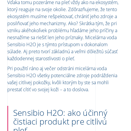
Vďaka tomu pozeráme na pleť vždy ako na ekosystém,
ktorý reaguje na svoje okolie. Zdôrazňujeme, že tento
ekosystém musíme rešpektovať, chrániť jeho zdroje a
posilňovať jeho mechanizmy. Ako? Skrátka tým, že pri
vzniku akéhokoľvek problému hľadáme jeho príčiny a
nesnažíme sa riešiť len jeho príznaky. Micelárna voda
Sensibio H2O je s týmto prístupom v dokonalom
súlade. Aj preto tvorí základnú a veľmi dôležitú súčasť
každodennej starostlivosti o pleť.
Pri použití ráno aj večer odstráni micelárna voda
Sensibio H2O všetky potenciálne zdroje podráždenia
vašej citlivej pokožky, kvôli ktorým by ste sa mohli
prestať cítiť vo svojej koži – a to doslova.
Sensibio H2O: ako účinný
čistiaci produkt pre citlivú
pleť