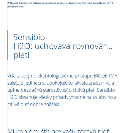
2 Klinické hodnotenie čistiaceho účinku na častice imitujúce atmosférické znečistenie na 11
používateľoch.
Sensibio
H2O: uchováva rovnováhu
pleti
Vďaka svojmu ekobiológickému prístupu
BIODERMA
zaisťuje jedinečnú upokojujúcu, skvele znášanlivú a
úplne bezpečnú starostlivosť o citlivú pleť. Sensibio
H2O obsahuje všetky prísady vhodné na to, aby ho aj
citlivá pleť dobre znášala.
Mikrobióm: štít pre vašu zdravú pleť