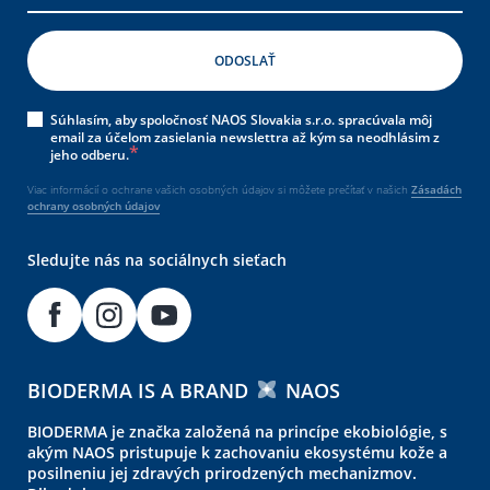
Súhlasím, aby spoločnosť NAOS Slovakia s.r.o. spracúvala môj
email za účelom zasielania newslettra až kým sa neodhlásim z
jeho odberu.
Viac informácií o ochrane vašich osobných údajov si môžete prečítať v našich
Zásadách
ochrany osobných údajov
Sledujte nás na sociálnych sieťach
BIODERMA IS A BRAND
NAOS
BIODERMA je značka založená na princípe ekobiológie, s
akým NAOS pristupuje k zachovaniu ekosystému kože a
posilneniu jej zdravých prirodzených mechanizmov.