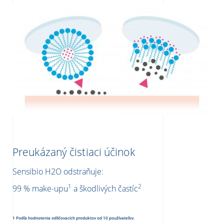
Preukázaný čistiaci účinok
Sensibio H2O odstraňuje:
1
2
99 % make-upu
a škodlivých častíc
1 Podľa hodnotenia odličovacích produktov od 10 používateľov.