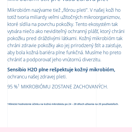
Mikrobióm nazývame tiež „flórou pleti”. V našej koži ho
totiž tvoria miliardy veľmi užitočných mikroorganizmov,
ktoré sídlia na povrchu pokožky. Tento ekosystém tak
vytvára niečo ako neviditeľný ochranný plášť, ktorý chráni
pokožku pred dráždivými látkami. Kožný mikrobióm tak
chráni zdravie pokožky ako jej prirodzený štít a zaisťuje,
aby bola kožná bariéra plne funkčná. Musíme ho preto
chrániť a podporovať jeho vnútornú diverzitu.
Sensibio H2O plne rešpektuje kožný mikrobióm,
ochrancu našej zdravej pleti.
1
95 %
MIKROBIÓMU ZOSTANE ZACHOVANÝCH.
1Klinické hodnotenie účinku na kožnú mikrobiotu po 24 – 28 dňoch užívania na 20 používateľoch.