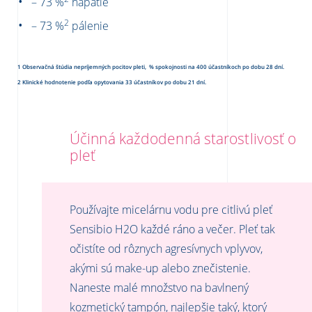
– 73 %
napätie
2
– 73 %
pálenie
1 Observačná štúdia nepríjemných pocitov pleti, % spokojnosti na 400 účastníkoch po dobu 28 dní.
2 Klinické hodnotenie podľa opytovania 33 účastníkov po dobu 21 dní.
Účinná každodenná starostlivosť o
pleť
Používajte micelárnu vodu pre citlivú pleť
Sensibio H2O každé ráno a večer. Pleť tak
očistíte od rôznych agresívnych vplyvov,
akými sú make-up alebo znečistenie.
Naneste malé množstvo na bavlnený
kozmetický tampón, najlepšie taký, ktorý