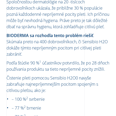
Spoločnosťou dermatológie na 20 -tisícoch
dobrovoľníkoch ukázala, že približne 30 % populácie
pozná každodenné nepríjemné pocity pleti. Ich príčinou
môže byť nevhodná hygiena. Práve preto je tak dôležité
dbať na správnu hygienu, ktorá zohľadňuje citlivú pleť.
BIODERMA sa rozhodla tento problém riešiť
.
Skúmala preto na 400
dobrovoľníkoch
, či Sensibio H2O
dokáže týmto nepríjemným pocitom pri citlivej pleti
zabrániť.
1
Podľa štúdie 90 %
účastníkov potvrdilo, že po 28 dňoch
používania produktu sa tieto nepríjemné pocity znížili.
Čistenie pleti pomocou Sensibio H2O0 navyše
zabraňuje najnepríjemnejším pocitom spojeným s
citlivou pleťou, ako je:
2
– 100 %
svrbenie
2
–
77 %
brnenie
2