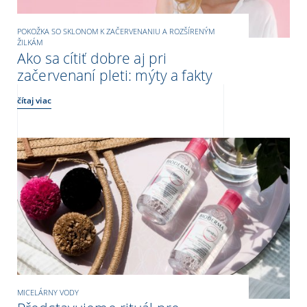
POKOŽKA SO SKLONOM K ZAČERVENANIU A ROZŠÍRENÝM
ŽILKÁM
Ako sa cítiť dobre aj pri
začervenaní pleti: mýty a fakty
čítaj viac
MICELÁRNY VODY