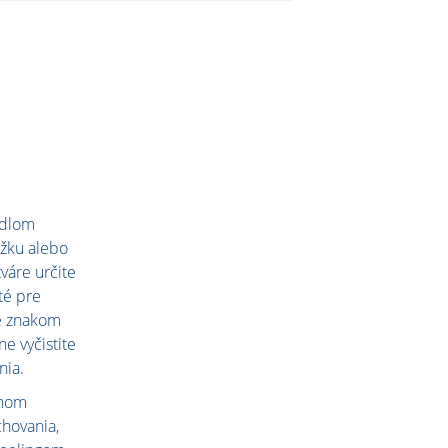
vidlom
ožku alebo
váre určite
té pre
né znakom
e vyčistite
nia.
ahom
hovania,