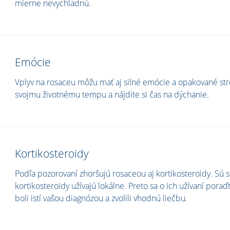
mierne nevychladnú.
Emócie
Vplyv na rosaceu môžu mať aj silné emócie a opakované str
svojmu životnému tempu a nájdite si čas na dýchanie.
Kortikosteroidy
Podľa pozorovaní zhoršujú rosaceou aj kortikosteroidy. Sú 
kortikosteroidy užívajú lokálne. Preto sa o ich užívaní pora
boli istí vašou diagnózou a zvolili vhodnú liečbu.