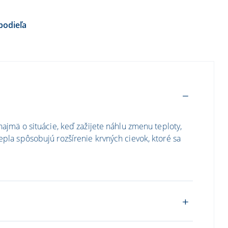
podieľa
najmä o situácie, keď zažijete náhlu zmenu teploty,
epla spôsobujú rozšírenie krvných cievok, ktoré sa