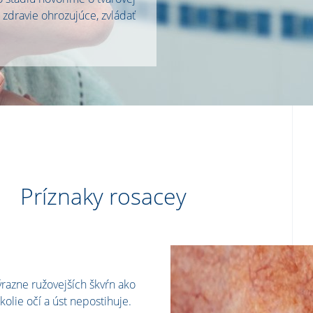
 zdravie ohrozujúce, zvládať
Príznaky rosacey
ýrazne ružovejších škvŕn ako
okolie očí a úst nepostihuje.