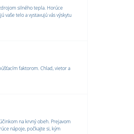
 zdrojom silného tepla. Horúce
jú vaše telo a vystavujú vás výskytu
šťacím faktorom. Chlad, vietor a
 účinkom na krvný obeh. Prejavom
rúce nápoje, počkajte si, kým