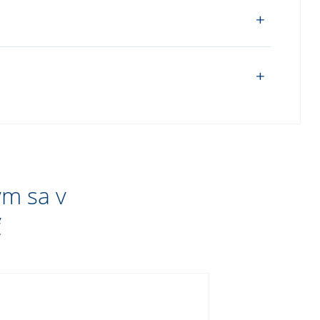
ým sa v
ť