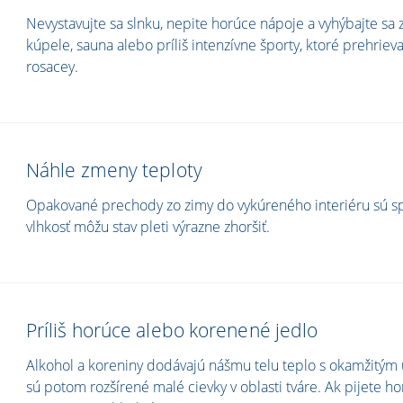
Nevystavujte sa slnku, nepite horúce nápoje a vyhýbajte sa
kúpele, sauna alebo príliš intenzívne športy, ktoré prehrieva
rosacey.
Náhle zmeny teploty
Opakované prechody zo zimy do vykúreného interiéru sú spú
vlhkosť môžu stav pleti výrazne zhoršiť.
Príliš horúce alebo korenené jedlo
Alkohol a koreniny dodávajú nášmu telu teplo s okamžitým
sú potom rozšírené malé cievky v oblasti tváre. Ak pijete ho