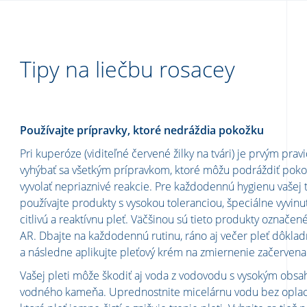
Tipy na liečbu rosacey
Používajte prípravky, ktoré nedráždia pokožku
Pri kuperóze (viditeľné červené žilky na tvári) je prvým pra
vyhýbať sa všetkým prípravkom, ktoré môžu podráždiť pok
vyvolať nepriaznivé reakcie. Pre každodennú hygienu vašej t
používajte produkty s vysokou toleranciou, špeciálne vyvinu
citlivú a reaktívnu pleť. Väčšinou sú tieto produkty označe
AR. Dbajte na každodennú rutinu, ráno aj večer pleť dôkladn
a následne aplikujte pleťový krém na zmiernenie začervena
Vašej pleti môže škodiť aj voda z vodovodu s vysokým obs
vodného kameňa. Uprednostnite micelárnu vodu bez oplac