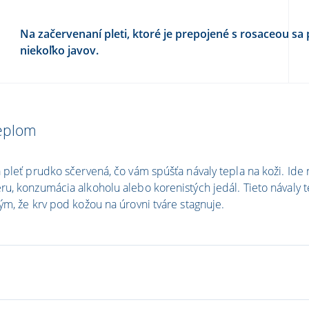
Na začervenaní pleti, ktoré je prepojené s rosaceou sa 
niekoľko javov.
teplom
pleť prudko sčervená, čo vám spúšťa návaly tepla na koži. Ide 
u, konzumácia alkoholu alebo korenistých jedál. Tieto návaly t
ým, že krv pod kožou na úrovni tváre stagnuje.