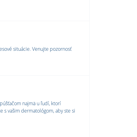
esové situácie. Venujte pozornosť
spúšťačom najmä u ľudí, ktorí
ďte s vašim dermatológom, aby ste si