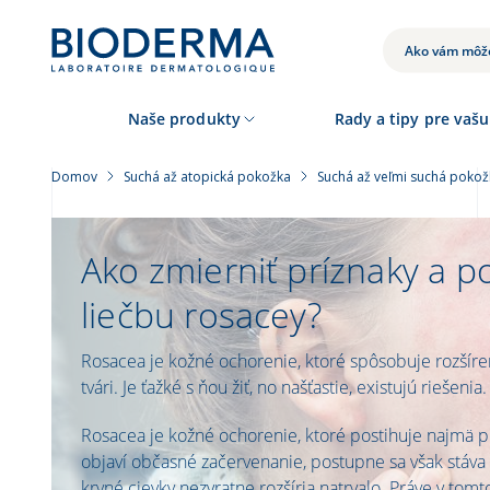
Skočiť
na
hlavný
VYHĽADÁVANIE
obsah
Naše produkty
Rady a tipy pre vašu
Domov
Suchá až atopická pokožka
Suchá až veľmi suchá pokož
Ako zmierniť príznaky a p
liečbu rosacey?
Rosacea je kožné ochorenie, ktoré spôsobuje rozšíre
tvári. Je ťažké s ňou žiť, no našťastie, existujú riešenia.
Rosacea je kožné ochorenie, ktoré postihuje najmä ple
objaví občasné začervenanie, postupne sa však stáv
krvné cievky nezvratne rozšíria natrvalo. Práve v tom