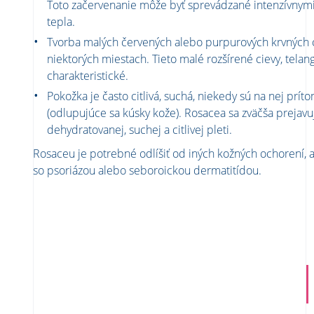
Toto začervenanie môže byť sprevádzané intenzívnym
tepla.
Tvorba malých červených alebo purpurových krvných 
niektorých miestach. Tieto malé rozšírené cievy, telan
charakteristické.
Pokožka je často citlivá, suchá, niekedy sú na nej pr
(odlupujúce sa kúsky kože). Rosacea sa zväčša prejav
dehydratovanej, suchej a citlivej pleti.
Rosaceu je potrebné odlíšiť od iných kožných ochorení, a
so psoriázou alebo seboroickou dermatitídou.