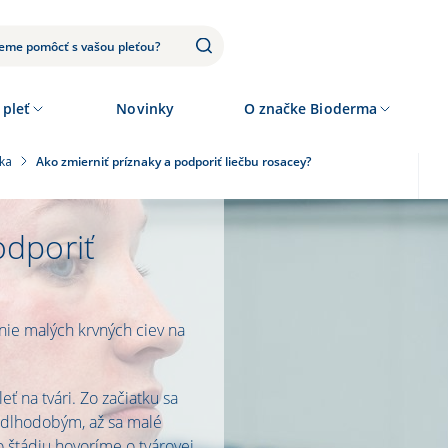
 pleť
Novinky
O značke Bioderma
ka
Ako zmierniť príznaky a podporiť liečbu rosacey?
odporiť
nie malých krvných ciev na
ť na tvári. Zo začiatku sa
a dlhodobým, až sa malé
to štádiu hovoríme o tvárovej