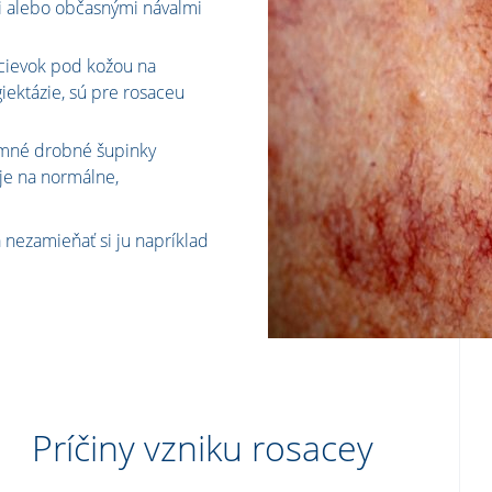
i alebo občasnými návalmi
cievok pod kožou na
giektázie, sú pre rosaceu
ítomné drobné šupinky
uje na normálne,
 nezamieňať si ju napríklad
Príčiny vzniku rosacey