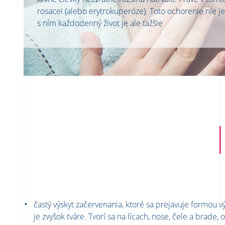
rosacei (alebo erytrokuperóze). Toto ochorenie nie je
s ním každodenný život je ale ťažšie
častý výskyt začervenania, ktoré sa prejavuje formou v
je zvyšok tváre. Tvorí sa na lícach, nose, čele a brade, 