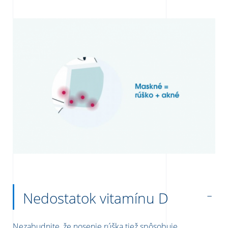
Nedostatok vitamínu D
Nezabudnite, že nosenie rúška tiež spôsobuje