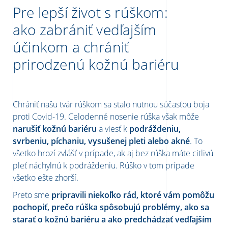
Pre lepší život s rúškom:
ako zabrániť vedľajším
účinkom a chrániť
prirodzenú kožnú bariéru
Chrániť našu tvár rúškom sa stalo nutnou súčasťou boja
proti Covid-19. Celodenné nosenie rúška však môže
narušiť kožnú bariéru
a viesť k
podráždeniu,
svrbeniu, píchaniu, vysušenej pleti alebo akné
. To
všetko hrozí zvlášť v prípade, ak aj bez rúška máte citlivú
pleť náchylnú k podráždeniu. Rúško v tom prípade
všetko ešte zhorší.
Preto sme
pripravili niekoľko rád, ktoré vám pomôžu
pochopiť, prečo rúška spôsobujú problémy, ako sa
starať o kožnú bariéru a ako predchádzať vedľajším