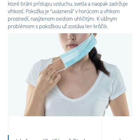
ktoré bráni prístupu vzduchu, svetla a naopak zadržuje
vlhkosť. Pokožka je “uväznená” v horúcom a vlhkom
prostredí, nasýtenom oxidom uhličitým. K vážnym
problémom s pokožkou už zostáva len krôčik.