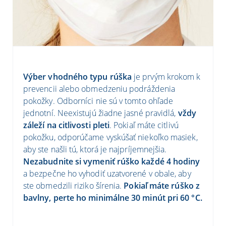
Výber vhodného typu rúška
je prvým krokom k
prevencii alebo obmedzeniu podráždenia
pokožky. Odborníci nie sú v tomto ohľade
jednotní. Neexistujú žiadne jasné pravidlá,
vždy
záleží na citlivosti pleti
. Pokiaľ máte citlivú
pokožku, odporúčame vyskúšať niekoľko masiek,
aby ste našli tú, ktorá je najpríjemnejšia.
Nezabudnite si vymeniť rúško každé 4 hodiny
a bezpečne ho vyhodiť uzatvorené v obale, aby
ste obmedzili riziko šírenia.
Pokiaľ máte rúško z
bavlny, perte ho minimálne 30 minút pri 60 °C.