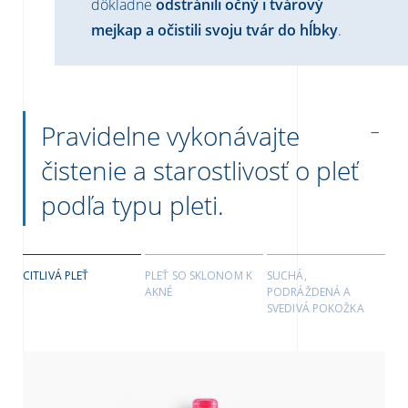
dôkladne
odstránili očný i tvárový
mejkap a očistili svoju tvár do hĺbky
.
Pravidelne vykonávajte
čistenie a starostlivosť o pleť
podľa typu pleti.
CITLIVÁ PLEŤ
PLEŤ SO SKLONOM K
SUCHÁ,
AKNÉ
PODRÁŽDENÁ A
SVEDIVÁ POKOŽKA