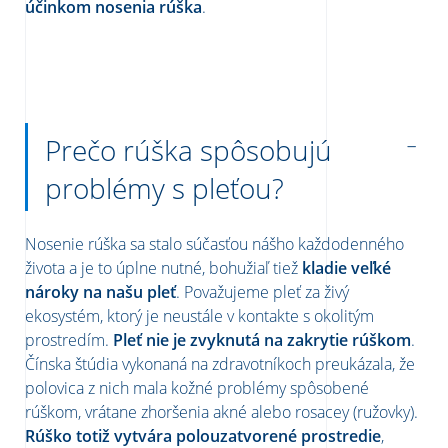
účinkom nosenia rúška
.
Prečo rúška spôsobujú
problémy s pleťou?
Nosenie rúška sa stalo súčasťou nášho každodenného
života a je to úplne nutné, bohužiaľ tiež
kladie veľké
nároky na našu pleť
. Považujeme pleť za živý
ekosystém, ktorý je neustále v kontakte s okolitým
prostredím.
Pleť nie je zvyknutá na zakrytie rúškom
.
Čínska štúdia vykonaná na zdravotníkoch preukázala, že
polovica z nich mala kožné problémy spôsobené
rúškom, vrátane zhoršenia akné alebo rosacey (ružovky).
Rúško totiž vytvára polouzatvorené prostredie
,