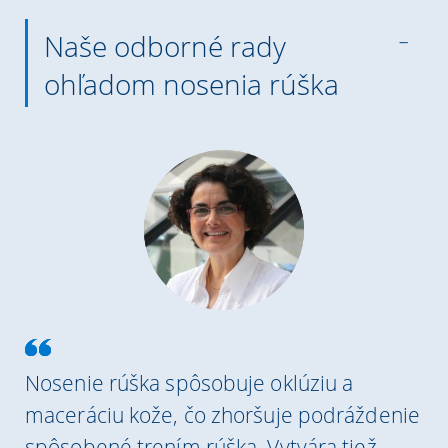
Naše odborné rady
ohľadom nosenia rúška
Nosenie rúška spôsobuje oklúziu a
maceráciu kože, čo zhoršuje podráždenie
spôsobené trením rúška. Vytvára tiež