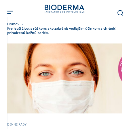
Skočiť
na
hlavný
obsah
Domov
Pre lepší život s rúškom: ako zabrániť vedľajším účinkom a chrániť
prirodzenú kožnú bariéru
leť
DENNÉ RADY