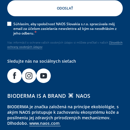
Súhlasím, aby spoločnosť NAOS Slovakia s.r.o. spracúvala môj
email za účelom zasielania newslettra až kým sa neodhlásim z
jeho odberu.
Viac informácií o ochrane vašich osobných údajov si môžete prečítať v našich
Zásadách
ochrany osobných údajov
Sledujte nás na sociálnych sieťach
BIODERMA IS A BRAND
NAOS
BIODERMA je značka založená na princípe ekobiológie, s
akým NAOS pristupuje k zachovaniu ekosystému kože a
posilneniu jej zdravých prirodzených mechanizmov.
Dlhodobo.
www.naos.com