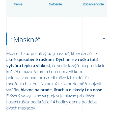
“Maskné”
Možno ste už počuli výraz „maskné“, ktorý označuje
akné spôsobené rúškom
.
Dýchanie v rúšku totiž
vytvára teplo a vlhkosť
, čo vedie k zvýšeniu produkcie
kožného mazu. V tomto horúcom a vlhkom
polouzatvorenom prostredí môže ľahko dôjsť k
množeniu baktérií. Na pokožke sa preto môžu objaviť
vyrážky,
hlavne na brade, lícach a niekedy i na nose
.
Zvýšený výskyt akné sa prejavuje hlavne pri dlhšom
nosení rúška, podľa štúdií 4 hodiny denne po dobu
dvoch mesiacov.