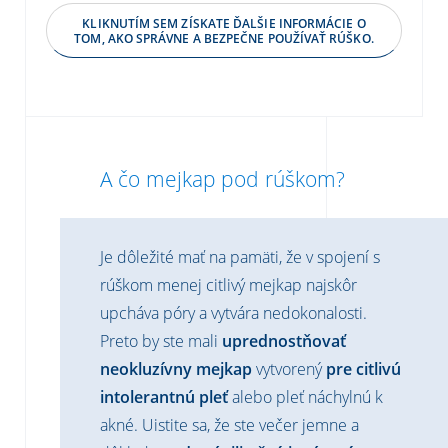
KLIKNUTÍM SEM ZÍSKATE ĎALŠIE INFORMÁCIE O
TOM, AKO SPRÁVNE A BEZPEČNE POUŽÍVAŤ RÚŠKO.
A čo mejkap pod rúškom?
Je dôležité mať na pamäti, že v spojení s
rúškom menej citlivý mejkap najskôr
upcháva póry a vytvára nedokonalosti.
Preto by ste mali
uprednostňovať
neokluzívny mejkap
vytvorený
pre citlivú
intolerantnú pleť
alebo pleť náchylnú k
akné. Uistite sa, že ste večer jemne a