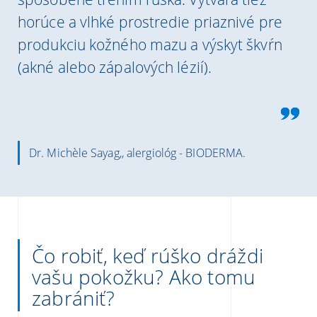
horúce a vlhké prostredie priaznivé pre
produkciu kožného mazu a výskyt škvŕn
(akné alebo zápalových lézií).
Dr. Michèle Sayag,, alergiológ - BIODERMA.
Čo robiť, keď rúško ​​dráždi
vašu pokožku? Ako tomu
zabrániť?