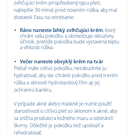
zvlhčujúci krém prispôsobený typu pleti,
najlepšie 30 minút pred nosením rúška, aby mal
dostatok času na vstrebanie.
Ráno naneste ľahký zvlhčujúci krém
, ktorý
chráni vašu pokožku a obmedzuje okluzívny
účinok, pretože pokožka bude vystavená teplu
a vlhkosti rúška.
Večer naneste obvyklý krém na tvár
.
Pokiaľ máte citlivú pokožku, nezabudnite ju
hydratovať, aby ste chránili pokožku pred trením
rúška a obnovili hydrolipidový film aji jej
ochrannú bariéru.
V prípade akné alebo maskné je nutné použiť
starostlivosť o citlivú pleť so sklonom k akné, aby
sa znížila produkcia kožného mazu a odstránili
škvrny. Dôležité je pokožku tiež upokojiť a
rehydratovať.