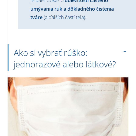
je ďalší dôkaz o
dôležitosti častého
umývania rúk a dôkladného čistenia
tváre
(a ďalších častí tela).
Ako si vybrať rúško:
jednorazové alebo látkové?