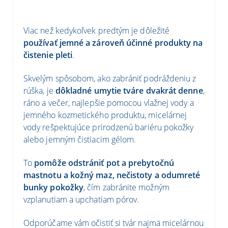
Viac než kedykoľvek predtým je dôležité
používať jemné a zároveň účinné produkty na
čistenie pleti
.
Skvelým spôsobom, ako zabrániť podráždeniu z
rúška, je
dôkladné umytie tváre dvakrát denne
,
ráno a večer, najlepšie pomocou vlažnej vody a
jemného kozmetického produktu, micelárnej
vody rešpektujúce prirodzenú bariéru pokožky
alebo jemným čistiacim gélom.
To
pomôže odstrániť pot a prebytočnú
mastnotu a kožný maz, nečistoty a odumreté
bunky pokožky
, čím zabránite možným
vzplanutiam a upchatiam pórov.
Odporúčame vám očistiť si tvár najmä micelárnou