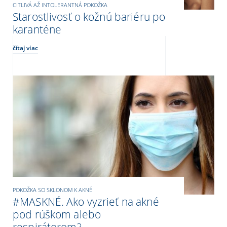
CITLIVÁ AŽ INTOLERANTNÁ POKOŽKA
Starostlivosť o kožnú bariéru po
karanténe
čítaj viac
POKOŽKA SO SKLONOM K AKNÉ
#MASKNÉ. Ako vyzrieť na akné
pod rúškom alebo